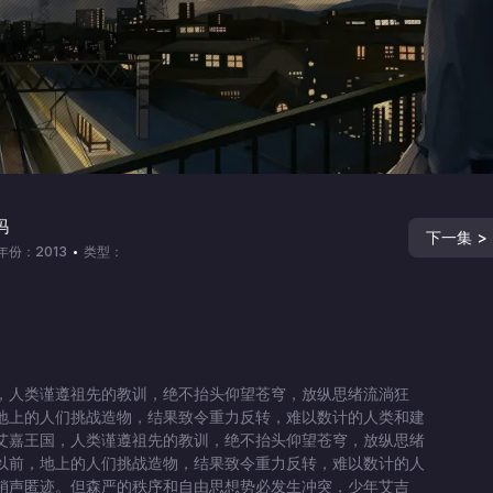
玛
下一集 >
年份：2013
类型：
，人类谨遵祖先的教训，绝不抬头仰望苍穹，放纵思绪流淌狂
地上的人们挑战造物，结果致令重力反转，难以数计的人类和建
的艾嘉王国，人类谨遵祖先的教训，绝不抬头仰望苍穹，放纵思绪
以前，地上的人们挑战造物，结果致令重力反转，难以数计的人
，销声匿迹。但森严的秩序和自由思想势必发生冲突，少年艾吉