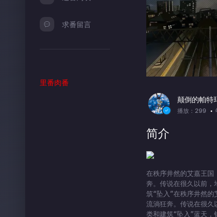
求番留言
里番肉番
颠倒的帕特
播放：299
简介
在秩序井然的艾嘉王国
奔。传说在很久以前，
筑“坠入”在秩序井然
流淌狂奔。传说在很久
类和建筑“坠入”蓝天