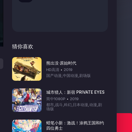
猜你喜欢
熊出没·原始时代
HD高清
2019
国产动漫,中国动漫,剧场版
城市猎人：新宿 PRIVATE EYES
简中1080P
2019
都市,战斗,科幻,日本动漫,动漫,剧
场版
七色动漫 欢迎你！
蜡笔小新：激战！涂鸦王国和约
四位勇士
Www.7sefun.Top