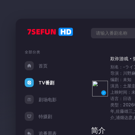
全部分类
欺诈游戏
首页
别名：-ライ
导演：川野
编剧：未知
TV番剧
演员：土屋圭
上映时间：
语言：日语
剧场电影
类型：2026年
年,佐藤雄三,
特摄剧
介,浦畑达彦,
简介
追番周表