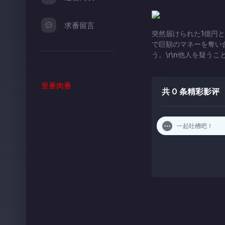
求番留言
突然届けられた1億円と
で巨額のマネーを奪い合
う。\r\n他人を疑う
里番肉番
共
0
条精彩影评