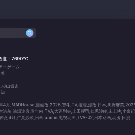
热度：7690°C
アーゲーム-
麻美
,杉山晋史
未知
4月,MADHouse,漫画改,2026,智斗,TV,推理,漫改,日本,川野麻美,202
大逃杀,浦畑達彦,青年向,TVA,大冢刚央,上田耀司,仁见沙绫,未上映,小泉纪
解说,4月,仁見紗綾,日画,anime,电视动画,TVA-02,日本动画,动漫,日漫