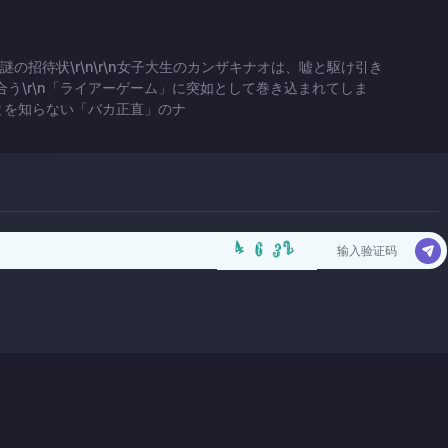
謎の招待状\r\n\r\n女子大生のカンザキナオは、嘘と駆け引き
う\r\n「ライアーゲーム」に突如として巻き込まれてしま
ことを知らない「バカ正直」のナ