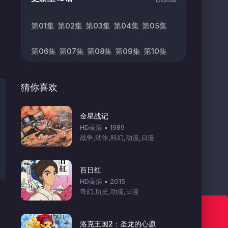
第01集
第02集
第03集
第04集
第05集
第06集
第07集
第08集
第09集
第10集
第11集
第12集
第13集
第14集
第15集
猜你喜欢
第16集
第17集
第18集
金星战记
HD高清
1989
战争,动作,科幻,动漫,日漫
百日红
HD高清
2015
奇幻,历史,动漫,日漫
七色动漫 欢迎你！
洛克王国2：圣龙的心愿
Www.7sefun.Top