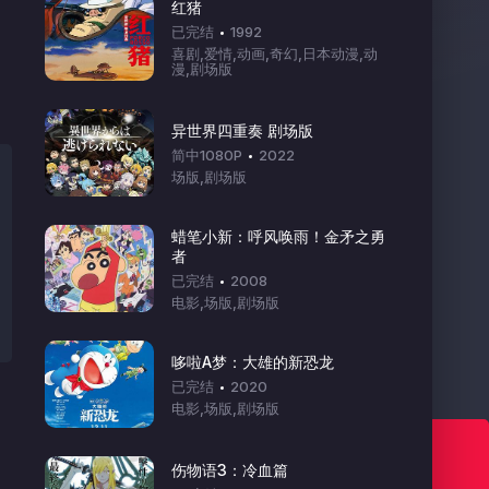
红猪
已完结
1992
喜剧,爱情,动画,奇幻,日本动漫,动
漫,剧场版
异世界四重奏 剧场版
简中1080P
2022
场版,剧场版
蜡笔小新：呼风唤雨！金矛之勇
者
已完结
2008
电影,场版,剧场版
哆啦A梦：大雄的新恐龙
已完结
2020
电影,场版,剧场版
七色动漫 欢迎你！
伤物语3：冷血篇
Www.7sefun.Top