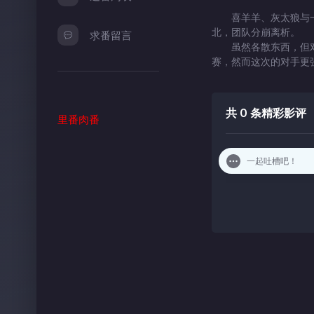
喜羊羊、灰太狼与一
北，团队分崩离析。
求番留言
虽然各散东西，但对
赛，然而这次的对手更
共
0
条精彩影评
里番肉番