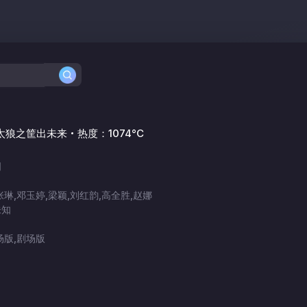
太狼之筐出未来
热度：1074°C
明
琳,邓玉婷,梁颖,刘红韵,高全胜,赵娜
未知
场版,剧场版