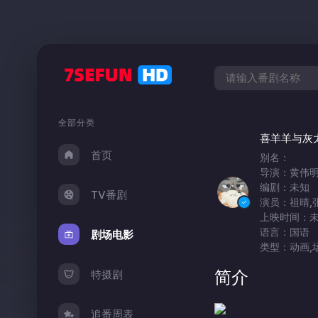
全部分类
喜羊羊与灰
首页
别名：
导演：黄伟
编剧：未知
TV番剧
演员：祖晴,张
上映时间：
语言：国语
剧场电影
类型：动画,
简介
特摄剧
追番周表