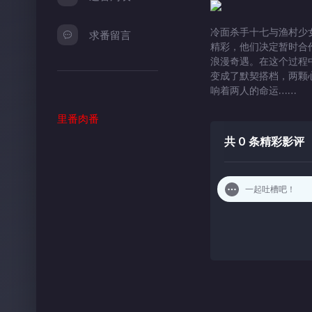
冷面杀手十七与渔村少
求番留言
精彩，他们决定暂时合
浪漫奇遇。在这个过程
变成了默契搭档，两颗
响着两人的命运……
里番肉番
共
0
条精彩影评