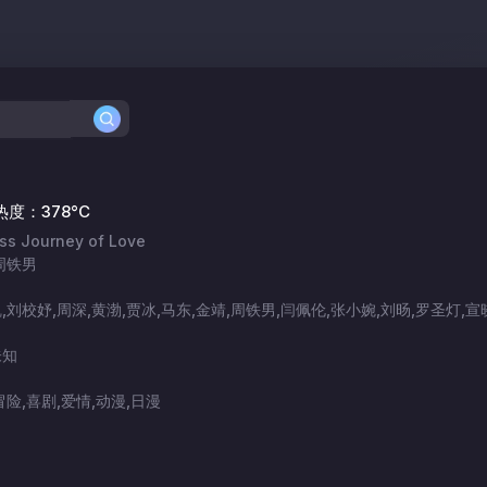
热度：378°C
s Journey of Love
周铁男
刘校妤,周深,黄渤,贾冰,马东,金靖,周铁男,闫佩伦,张小婉,刘旸,罗圣灯,宣
未知
险,喜剧,爱情,动漫,日漫