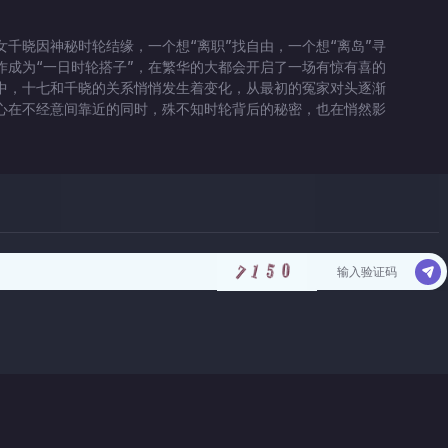
女千晓因神秘时轮结缘，一个想“离职”找自由，一个想“离岛”寻
作成为“一日时轮搭子”，在繁华的大都会开启了一场有惊有喜的
中，十七和千晓的关系悄悄发生着变化，从最初的冤家对头逐渐
心在不经意间靠近的同时，殊不知时轮背后的秘密，也在悄然影