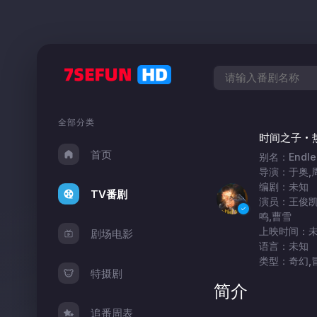
全部分类
时间之子
首页
别名：Endles
导演：于奥,
编剧：未知
TV番剧
演员：王俊凯,
鸣,曹雪
上映时间：
剧场电影
语言：未知
类型：奇幻,冒
特摄剧
简介
追番周表