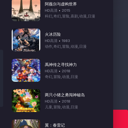
阿薇尔与虚构世界
HD高清
2015
科幻,奇幻,冒险,喜剧,动漫,日漫
火冰历险
HD高清
1983
动作,奇幻,冒险,动漫,日漫
禹神传之寻找神力
HD高清
2018
奇幻,冒险,动漫,日漫
两只小猪之勇闯神秘岛
HD高清
2018
儿童,冒险,动漫,日漫
七色动漫 欢迎你！
翼：春雷记
Www.7sefun.Top